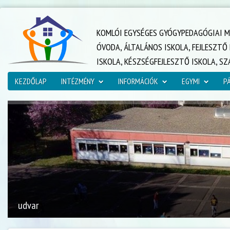
KOMLÓI EGYSÉGES GYÓGYPEDAGÓGIAI M
ÓVODA, ÁLTALÁNOS ISKOLA, FEJLESZT
ISKOLA, KÉSZSÉGFEJLESZTŐ ISKOLA, S
KEZDŐLAP
INTÉZMÉNY
INFORMÁCIÓK
EGYMI
P
udvar