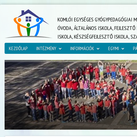
KOMLÓI EGYSÉGES GYÓGYPEDAGÓGIAI M
ÓVODA, ÁLTALÁNOS ISKOLA, FEJLESZT
ISKOLA, KÉSZSÉGFEJLESZTŐ ISKOLA, S
KEZDŐLAP
INTÉZMÉNY
INFORMÁCIÓK
EGYMI
P