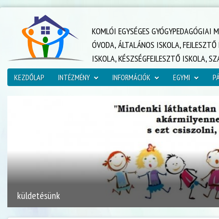
KOMLÓI EGYSÉGES GYÓGYPEDAGÓGIAI M
ÓVODA, ÁLTALÁNOS ISKOLA, FEJLESZT
ISKOLA, KÉSZSÉGFEJLESZTŐ ISKOLA, S
KEZDŐLAP
INTÉZMÉNY
INFORMÁCIÓK
EGYMI
P
küldetésünk