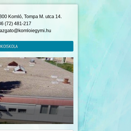
00 Komló, Tompa M. utca 14.
6 (72) 481-217
azgato@komloiegymi.hu
ÖKOISKOLA