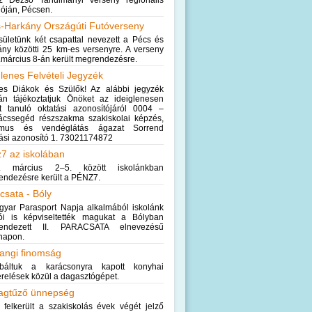
z Dezső Tanulmányi Verseny regionális
lóján, Pécsen.
-Harkány Országúti Futóverseny
ületünk két csapattal nevezett a Pécs és
ny közötti 25 km-es versenyre. A verseny
március 8-án került megrendezésre.
glenes Felvételi Jegyzék
es Diákok és Szülők! Az alábbi jegyzék
ján tájékoztatjuk Önöket az ideiglenesen
tt tanuló oktatási azonosítójáról 0004 –
ácssegéd részszakma szakiskolai képzés,
zmus és vendéglátás ágazat Sorrend
ási azonosító 1. 73021174872
7 az iskolában
. március 2–5. között iskolánkban
ndezésre került a PÉNZ7.
csata - Bóly
gyar Parasport Napja alkalmából iskolánk
lói is képviseltették magukat a Bólyban
endezett II. PARACSATA elnevezésű
tnapon.
angi finomság
óbáltuk a karácsonyra kapott konyhai
erelések közül a dagasztógépet.
agtűző ünnepség
 felkerült a szakiskolás évek végét jelző