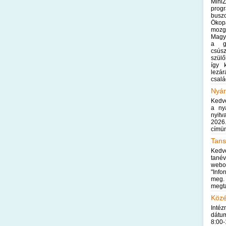
Mini
prog
busz
Ökop
mozgá
Magya
a gy
csús
szülő
így 
lezár
csalá
Nyár
Kedv
a ny
nyit
2026
címün
Tans
Kedve
tané
we
"Info
meg. 
megta
Közé
Inté
dátum
8:00-