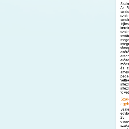
Szak
Az R
tartó
szak
tanu
fejle
kere
szak
tová
meg
inte
támo
elt
ered
előa
módsz
és s
amel
peda
vett
inté
intéz
fő ve
Szak
egyb
Sza
egyb
25. 
gyóg
szak