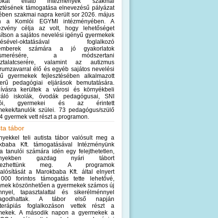
lókat ellátó intézmények szakmai
sztésének támogatása elnevezésű pályázat
ében szakmai napra került sor 2026. május
n a Komlói EGYMI intézményében. A
ezvény célja az volt, hogy lehetőséget
sítson a sajátos nevelési igényű gyermekek
elésével-oktatásával foglalkozó
emberek számára a jó gyakorlatok
ismerésére, a módszertani
sztalatcserére, valamint az autizmus
rumzavarral élő és egyéb sajátos nevelési
yű gyermekek fejlesztésében alkalmazott
zerű pedagógiai eljárások bemutatására.
ívásra kerültek a városi és környékbeli
gráló iskolák, óvodák pedagógusai, SNI
ulói, gyermekei és az érintett
mekek/tanulók szülei. 73 pedagógus/szülő
4 gyermek vett részt a programon.
sta tábor
yekkel teli autista tábor valósult meg a
kbaba Kft. támogatásával Intézményünk
ta tanulói számára idén egy felejthetetlen,
ényekben gazdag nyári tábort
rvezhettünk meg. A programok
lósítását a Marokbaba Kft. által elnyert
000 forintos támogatás tette lehetővé,
ynek köszönhetően a gyermekek számos új
nnyel, tapasztalattal és sikerélménnyel
dagodhattak. A tábor első napján
aterápiás foglalkozáson vettek részt a
mekek. A második napon a gyermekek a