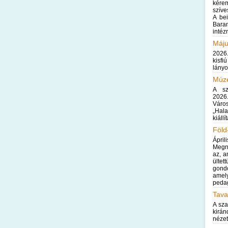
kére
szíve
A be
Bara
intéz
Máju
2026.
kisfi
lányo
Múz
A sz
2026
Váro
„Hal
kiáll
Föld
Ápri
Megné
az, a
ülte
gond
amel
pedag
Tava
A sza
kirá
nézet