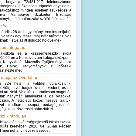
m, hogy a 72/481-217 telefonszámon
skedjenek előzetesen idpontot egyeztetni.
irakozáshoz minden esetben szükséges a
nya Vármegyei Szakértői Bizottság
ménykijelölő határozata! szülői tájékoztató
sfa
 április 28-án hagyományteremtés céljából
ú ovisaink egy része, májusfát állított az ovis
knak illetve az itt dolgozó hölgyeknek.
eumlátogatás
akiskola és a készségfejlesztő iskola
.05.05-én a Komlóverzum Látogatóközpont,
si Könyvtár és Muzeális Gyűjteményben a
ak, Hálók, Hagyományok” c. időszaki
ítást nézte meg.
-napja az Óvodában
lis 22-i héten a Földdel foglalkoztunk.
ztük, mivel tudjuk óvni és védeni, és mi
mi árt Neki. Vetettünk paradicsom magot és
ttünk hagymát, amelyeket a kis ovisokkal
ozzuk. A hetet egy közös mesével zártuk,
yet mindhárom csoport pedagógusai és
ógiai asszisztensei báboztak el.
szi kirándulás
kiskola és a készségfejlesztő iskola tavaszi
ndulás keretében 2026. 04. 20-án Pécsen
t meg néhány nevezetességet.