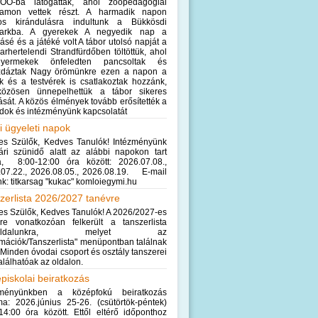
ZOO-ba látogattak, ahol zoopedagógiai
ramon vettek részt. A harmadik napon
os kirándulásra indultunk a Bükkösdi
arkba. A gyerekek A negyedik nap a
sé és a játéké volt A tábor utolsó napját a
rhertelendi Strandfürdőben töltöttük, ahol
ermekek önfeledten pancsoltak és
zdáztak Nagy örömünkre ezen a napon a
k és a testvérek is csatlakoztak hozzánk,
közösen ünnepelhettük a tábor sikeres
ását. A közös élmények tovább erősítették a
dok és intézményünk kapcsolatát
i ügyeleti napok
es Szülők, Kedves Tanulók! Intézményünk
ári szünidő alatt az alábbi napokon tart
va, 8:00-12:00 óra között: 2026.07.08.,
.07.22., 2026.08.05., 2026.08.19. E-mail
k: titkarsag "kukac" komloiegymi.hu
zerlista 2026/2027 tanévre
s Szülők, Kedves Tanulók! A 2026/2027-es
vre vonatkozóan felkerült a tanszerlista
boldalunkra, melyet az
rmációk/Tanszerlista" menüpontban találnak
Minden óvodai csoport és osztály tanszerei
lálhatóak az oldalon.
piskolai beiratkozás
zményünkben a középfokú beiratkozás
a: 2026.június 25-26. (csütörtök-péntek)
14:00 óra között. Ettől eltérő időponthoz