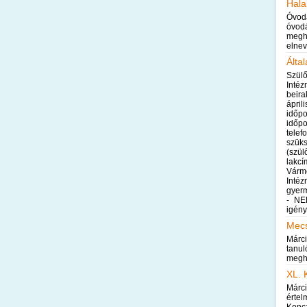
Hala
Óvod
óvod
megh
elnev
Álta
Szü
Inté
beir
ápril
időp
idő
tele
szük
(szü
lakcí
Vár
Inté
gyer
- NE
igén
Mecs
Márc
tanu
meghi
XL. 
Márc
érte