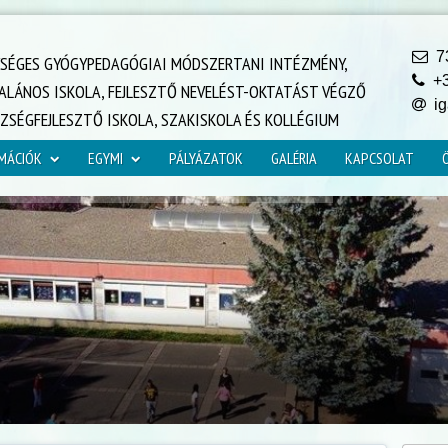
73
YSÉGES GYÓGYPEDAGÓGIAI MÓDSZERTANI INTÉZMÉNY,
+3
ALÁNOS ISKOLA, FEJLESZTŐ NEVELÉST-OKTATÁST VÉGZŐ
ig
SZSÉGFEJLESZTŐ ISKOLA, SZAKISKOLA ÉS KOLLÉGIUM
MÁCIÓK
EGYMI
PÁLYÁZATOK
GALÉRIA
KAPCSOLAT