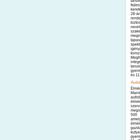
tanu
fejle
keret
28-á
rend
bizto
nev
szak
meg
tapa
spekt
igén
kors
Megh
inte
tan
gyer
és 11
Auti
Élmén
Maro
autis
élm
sze
megva
500 
amel
élmé
gaz
kuty
gyer