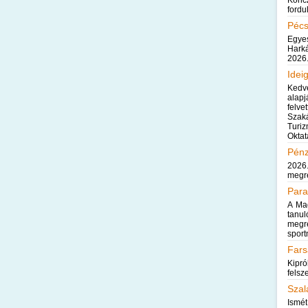
Konc
fordu
Pécs
Egyes
Harká
2026.
Idei
Kedv
alap
felve
Szak
Turi
Oktat
Pénz
2026
megre
Para
A Ma
tanu
megr
spor
Fars
Kipr
felsz
Szal
Ismét