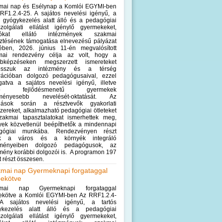
mai nap és Esélynap a Komlói EGYMI-ben
RF1.2.4-25. A sajátos nevelési igényű, a
s gyógykezelés alatt álló és a pedagógiai
szolgálati ellátást igénylő gyermekeket,
lókat ellátó intézmények szakmai
sztésének támogatása elnevezésű pályázat
tében, 2026. június 11-én megvalósított
mai rendezvény célja az volt, hogy a
bbképzéseken megszerzett ismereteket
osszuk az intézmény és a térség
grációban dolgozó pedagógusaival, ezzel
gatva a sajátos nevelési igényű, illetve
érő fejlődésmenetű gyermekek
ményesebb nevelését-oktatását. Az
dások során a résztvevők gyakorlati
ereket, alkalmazható pedagógiai ötleteket
zakmai tapasztalatokat ismerhettek meg,
yek közvetlenül beépíthetők a mindennapi
gógiai munkába. Rendezvényen részt
ek a város és a környék integráló
zményeiben dolgozó pedagógusok, az
mény korábbi dolgozói is. A programon 197
tt részt összesen.
mai nap Gyermeknapi forgataggal
ekötve
kmai nap Gyermeknapi forgataggal
ekötve a Komlói EGYMI-ben Az RRF1.2.4-
A sajátos nevelési igényű, a tartós
ykezelés alatt álló és a pedagógiai
szolgálati ellátást igénylő gyermekeket,