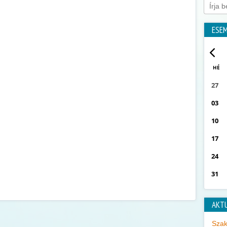
ESE
HÉ
27
03
10
17
24
31
AKT
Szak