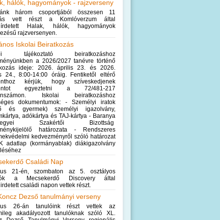
k, hálók, hagyományok - rajzverseny
ánk három csoportjából összesen 11
ás vett részt a Komlóverzum által
írdetett Halak, hálók, hagyományok
ezésű rajzversenyen.
lános Iskolai Beiratkozás
lői tájékoztató beiratkozáshoz
zményünkben a 2026/2027 tanévre történő
akozás ideje: 2026. április 23. és 2026.
is 24., 8:00-14:00 óráig. Fentiketől eltérő
onthoz kérjük, hogy szíveskedjenek
pontot egyeztetni a 72/481-217
fonszámon. Iskolai beiratkozáshoz
séges dokumentumok: - Személyi iratok
lő és gyermek) személyi igazolvány,
mkártya, adókártya és TAJ-kártya - Baranya
megyei Szakértői Bizottság
zménykijelölő határozata - Rendszeres
mekvédelmi kedvezményről szóló határozat
K adatlap (kormányablak) diákigazolvány
yléséhez
ekerdő Családi Nap
ius 21-én, szombaton az 5. osztályos
lók a Mecsekerdő Discovery által
rdetett családi napon vettek részt.
Koncz Dezső tanulmányi verseny
ius 26-án tanulóink részt vettek az
lmileg akadályozott tanulóknak szóló XL.