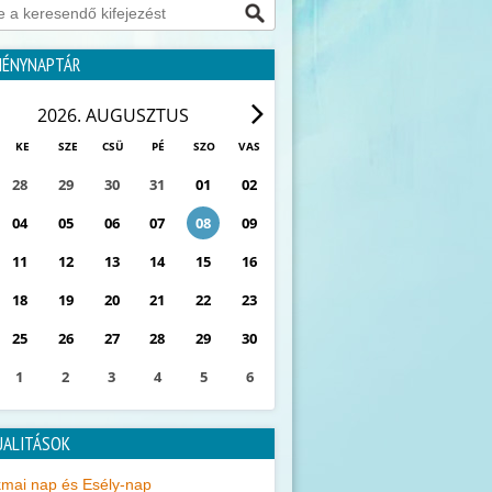
MÉNYNAPTÁR
2026. AUGUSZTUS
KE
SZE
CSÜ
PÉ
SZO
VAS
28
29
30
31
01
02
04
05
06
07
08
09
11
12
13
14
15
16
18
19
20
21
22
23
25
26
27
28
29
30
1
2
3
4
5
6
0
ESEMÉNY
UALITÁSOK
mai nap és Esély-nap