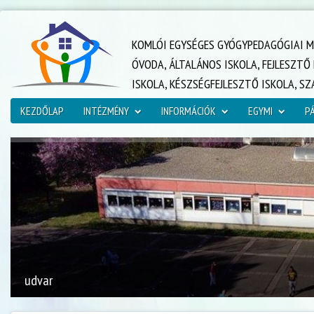
KOMLÓI EGYSÉGES GYÓGYPEDAGÓGIAI M
ÓVODA, ÁLTALÁNOS ISKOLA, FEJLESZT
ISKOLA, KÉSZSÉGFEJLESZTŐ ISKOLA, S
KEZDŐLAP
INTÉZMÉNY
INFORMÁCIÓK
EGYMI
P
udvar