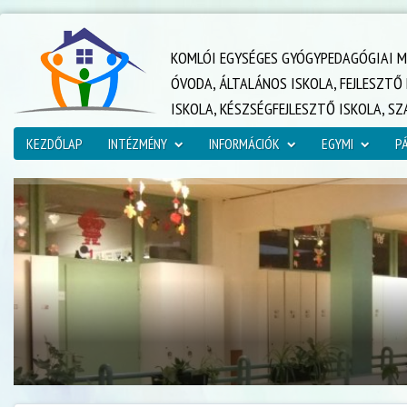
KOMLÓI EGYSÉGES GYÓGYPEDAGÓGIAI M
ÓVODA, ÁLTALÁNOS ISKOLA, FEJLESZT
ISKOLA, KÉSZSÉGFEJLESZTŐ ISKOLA, S
KEZDŐLAP
INTÉZMÉNY
INFORMÁCIÓK
EGYMI
P