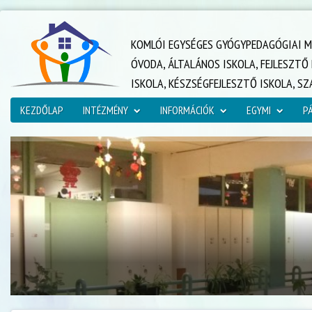
KOMLÓI EGYSÉGES GYÓGYPEDAGÓGIAI M
ÓVODA, ÁLTALÁNOS ISKOLA, FEJLESZT
ISKOLA, KÉSZSÉGFEJLESZTŐ ISKOLA, S
KEZDŐLAP
INTÉZMÉNY
INFORMÁCIÓK
EGYMI
P