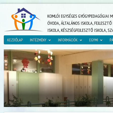
KOMLÓI EGYSÉGES GYÓGYPEDAGÓGIAI M
ÓVODA, ÁLTALÁNOS ISKOLA, FEJLESZT
ISKOLA, KÉSZSÉGFEJLESZTŐ ISKOLA, S
KEZDŐLAP
INTÉZMÉNY
INFORMÁCIÓK
EGYMI
P