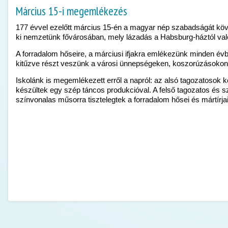
Március 15-i megemlékezés
177 évvel ezelőtt március 15-én a magyar nép szabadságát köve
ki nemzetünk fővárosában, mely lázadás a Habsburg-háztól való 
A forradalom hőseire, a márciusi ifjakra emlékezünk minden év
kitűzve részt veszünk a városi ünnepségeken, koszorúzásokon
Iskolánk is megemlékezett erről a napról: az alsó tagozatosok 
készültek egy szép táncos produkcióval. A felső tagozatos és s
színvonalas műsorra tisztelegtek a forradalom hősei és mártírjai 