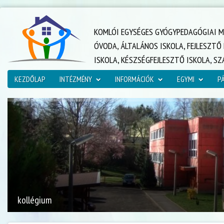
KOMLÓI EGYSÉGES GYÓGYPEDAGÓGIAI M
ÓVODA, ÁLTALÁNOS ISKOLA, FEJLESZT
ISKOLA, KÉSZSÉGFEJLESZTŐ ISKOLA, S
KEZDŐLAP
INTÉZMÉNY
INFORMÁCIÓK
EGYMI
P
kollégium